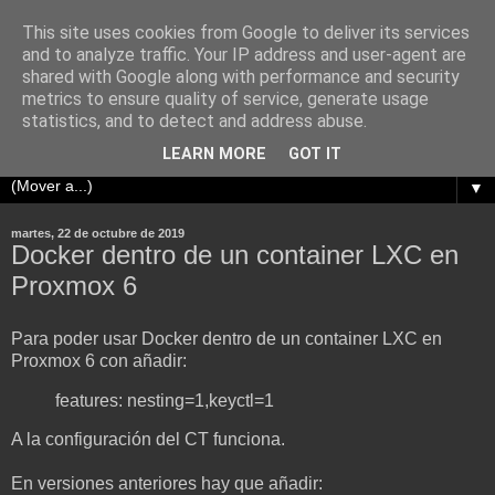
This site uses cookies from Google to deliver its services
¿Dónde está Wally?
and to analyze traffic. Your IP address and user-agent are
shared with Google along with performance and security
metrics to ensure quality of service, generate usage
Cualquier parecido de estos post con la vida real es pura
statistics, and to detect and address abuse.
coincidencia.
LEARN MORE
GOT IT
▼
martes, 22 de octubre de 2019
Docker dentro de un container LXC en
Proxmox 6
Para poder usar Docker dentro de un container LXC en
Proxmox 6 con añadir:
features: nesting=1,keyctl=1
A la configuración del CT funciona.
En versiones anteriores hay que añadir: