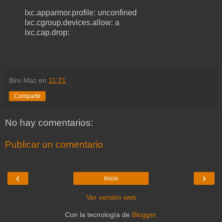
lxc.apparmor.profile: unconfined
lxc.cgroup.devices.allow: a
lxc.cap.drop:
Bire Maz
en
11:21
Compartir
No hay comentarios:
Publicar un comentario
‹
›
Inicio
Ver versión web
Con la tecnología de
Blogger
.