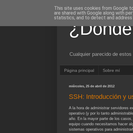
This site uses cookies from Google to 
are shared with Google along with per
statistics, and to detect and address
¿Dónde 
Cualquier parecido de estos 
Página principal
Sobre mí
miércoles, 25 de abril de 2012
SSH: Introducción y u
A la hora de administrar servidores e
operativo (y por lo tanto administrabl
año. En la mayor parte de los casos, 
equipo cuando necesitamos hacer algo
sistemas operativos para administra