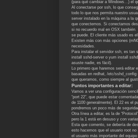
(para qué cambiar a Windows…) el qu
Al conectarse por ssh, lo que conse
todo lo que nos permita nuestro usua
server instalado en la máquina a la 
que conectemos. Si conectamos desde
si no recuerdo mal en OSX también. 
se puede. El cliente más usado es e
Existen más con más opciones (mNGr
necesidades.
Para instalar el servidor ssh, es tan 
install sshd-server o yum install sshd
asuste nadie, es fácil).
Lo primero que haremos será editar e
basadas en redhat, /etc/sshd_config 
que queramos, como siempre al gust
Puntos importantes a editar:
Vamos a ver una configuración senci
“
port 22”, que puede estar comentada
de 1100 generalmente). El 22 es el p
pondremos un poco más de segurida
Otra línea a editar, es la de “Protoco
pero la 1 está en desuso y con varia
Esta que comento, se debería de desh
esto hacemos que el usuario root no
el usuario más importante del equipo 