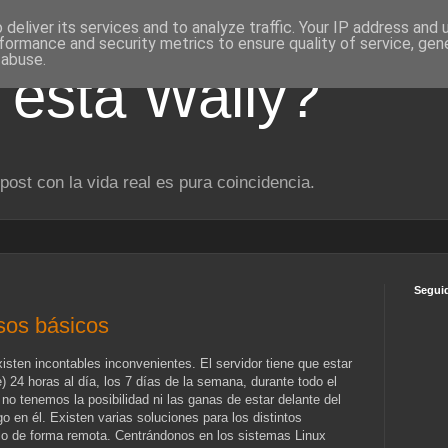
deliver its services and to analyze traffic. Your IP address and
formance and security metrics to ensure quality of service, ge
 abuse.
está Wally?
post con la vida real es pura coincidencia.
Segui
sos básicos
xisten incontables inconvenientes. El servidor tiene que estar
e) 24 horas al día, los 7 días de la semana, durante todo el
no tenemos la posibilidad ni las ganas de estar delante del
 en él. Existen varias soluciones para los distintos
rlo de forma remota. Centrándonos en los sistemas Linux