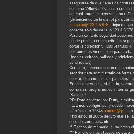
asegurarse de que tiene una contrase
se llama “AllowUsers”, en la que ind
deshabilitamos el acceso al root. De
(dependiendo de la distro) para cambi
periquito@123.4.5.678
”, dejando que
conecte sólo desde la ip 123.4.5.678
Para un extra de seguridad podemos e
puede poner la contraseña (en segund
cortar la conexión y “MaxStartups 4”
dos primeros vienen bien para cortar
Una vez editado, salimos y reiniciamo
sshd restart).
Con esto, tenemos una configuració
servidor para administrarlo de forma
nuestro usuario, instalar paquetes, t
En siguientes post, si me da, veremo
cómo usar programas con interfaz gr
¡Saludos!
PD: Para conectar por Putty, simplem
hayamos configurado, y desde linux
22 o “ssh –p 12345
usuario
@ip
” si 
* No estoy al 100% seguro que se ll
sencillo como buscarlo.
** Escribo de memoria, si no están a
*** Por ello en los ataques de sacar 