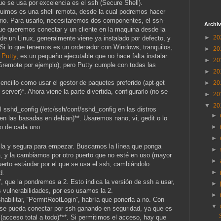
e se usa por excelencia es el ssh (Secure Shell).
guimos es una shell remota, desde la cual podremos hacer
rio. Para usarlo, necesitaremos dos componentes, el ssh-
Archiv
que queremos conectar y un cliente en la maquina desde la
►
20
 un Linux, generalmente viene ya instalado por defecto, y
Si lo que tenemos es un ordenador con Windows, tranquilos,
►
20
l
Putty
, es un pequeño ejecutable que no hace falta instalar.
►
20
emote por ejemplo), pero Putty cumple con todas las
►
20
sencillo como usar el gestor de paquetes preferido (apt-get
►
20
-server)*. Ahora viene la parte divertida, configurarlo (no se
►
20
▼
20
l sshd_config (/etc/ssh/conf/sshd_config en las distros
►
en las basadas en debian)**. Usaremos nano, vi, gedit o lo
o de cada uno.
►
►
lla y segura para empezar. Buscamos la línea que ponga
►
, y la cambiamos por otro puerto que no esté en uso (mayor
►
uerto estándar por el que se usa el ssh, cambiándolo
►
d.
l", que la pondremos a 2. Esto indica la versión de ssh a usar,
►
s vulnerabilidades, por eso usamos la 2.
►
abilitar, “PermitRootLogin”, habría que ponerla a no. Con
▼
 se pueda conectar por ssh ganando en seguridad, ya que es
(acceso total a todo)***. Si permitimos el acceso, hay que