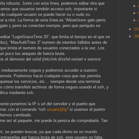
ña robusta. Junto con esta línea, podemos editar otra que
►
icamos que usuarios tendrán acceso ssh, importante si
►
sde cualquier usuario se puede hacer su o sudo su
ar a root. La forma de esta línea es “AllowUsers gato perro
►
 gato y perro se conecten siempre, pero que periquito se
►
20
.
►
20
ditar “LoginGraceTime 20”, que limita el tiempo en el que se
os), “MaxAuthTries 3” numero de intentos fallidos antes de
 que limita el numero de usuarios conectados a la vez. Los
 un poco los ataques de fuerza bruta.
s el demonio del sshd (/etc/init.d/sshd restart o service
n medianamente segura y podremos acceder a nuestro
 remota. Podremos hacer cualquier cosa que nos permita
oquetear los servicios, etc… siempre desde una terminal.
s cómo transferir archivos de forma segura usando el ssh, y
áfica mediante ssh.
ente ponemos la IP o url del servidor y el puerto que
/mac con el comando “ssh
usuario@ip
” si usamos el puerto
lo hemos cambiado.
ame así el paquete, me puede la pereza de comprobarlo. Tan
hí, se pueden buscar, ya que cada distro es un mundo.
contraseñas por fuerza bruta de ssh, este usuario no falta.