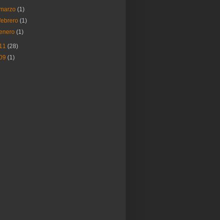
marzo
(1)
febrero
(1)
enero
(1)
11
(28)
09
(1)