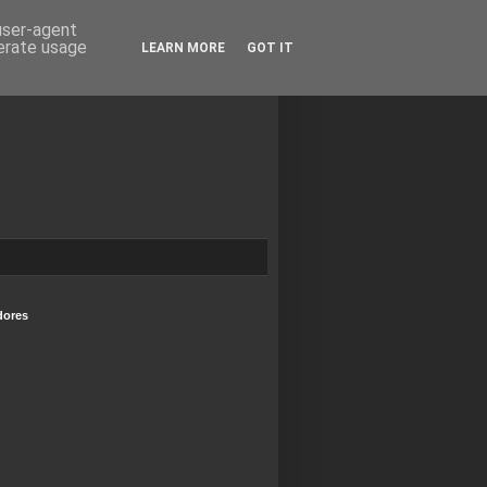
 user-agent
nerate usage
LEARN MORE
GOT IT
dores