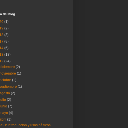
o del blog
20
(1)
19
(2)
18
(3)
17
(8)
14
(6)
13
(18)
12
(24)
diciembre
(2)
noviembre
(1)
octubre
(1)
septiembre
(1)
agosto
(2)
julio
(2)
junio
(7)
mayo
(4)
abril
(1)
SSH: Introducción y usos básicos