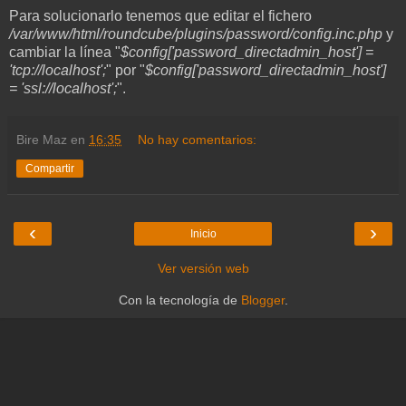
Para solucionarlo tenemos que editar el fichero
/var/www/html/roundcube/plugins/password/config.inc.php
y
cambiar la línea "
$config['password_directadmin_host'] =
'tcp://localhost';
" por "
$config['password_directadmin_host']
= 'ssl://localhost';
".
Bire Maz
en
16:35
No hay comentarios:
Compartir
‹
›
Inicio
Ver versión web
Con la tecnología de
Blogger
.