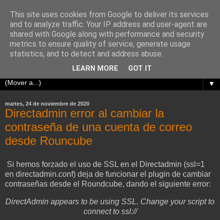
This site uses cookies from Google to deliver its services
¿Dónde está Wally?
and to analyze traffic. Your IP address and user-agent are
shared with Google along with performance and security
metrics to ensure quality of service, generate usage
Cualquier parecido de estos post con la vida real es pura
statistics, and to detect and address abuse.
coincidencia.
LEARN MORE
GOT IT
▼
martes, 24 de noviembre de 2020
Directadmin error al cambiar la
contraseña de una cuenta de correo
desde Rouncube
Si hemos forzado el uso de SSL en el Directadmin (ssl=1
en directadmin.conf) deja de funcionar el plugin de cambiar
contraseñas desde el Roundcube, dando el siguiente error:
DirectAdmin appears to be using SSL. Change your script to
connect to ssl://