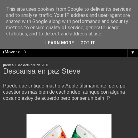
This site uses cookies from Google to deliver its services
¿Dónde está Wally?
and to analyze traffic. Your IP address and user-agent are
shared with Google along with performance and security
metrics to ensure quality of service, generate usage
Cualquier parecido de estos post con la vida real es pura
statistics, and to detect and address abuse.
coincidencia.
LEARN MORE
GOT IT
▼
jueves, 6 de octubre de 2011
Descansa en paz Steve
Puede que critique mucho a Apple últimamente, pero por
cuestiones más bien de cachondeo, aunque con alguna
cosa no estoy de acuerdo pero por ser un bafh :P.